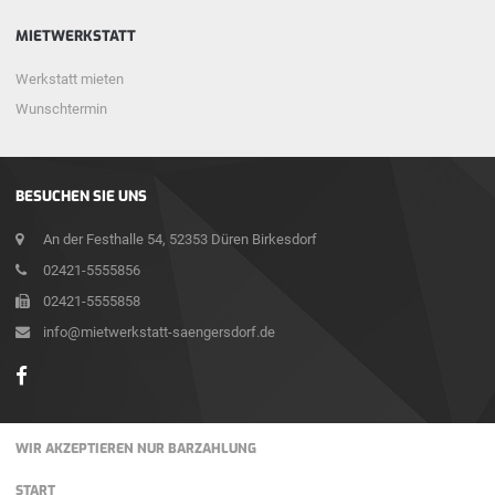
MIETWERKSTATT
Werkstatt mieten
Wunschtermin
BESUCHEN SIE UNS
An der Festhalle 54, 52353 Düren Birkesdorf
02421-5555856
02421-5555858
info@mietwerkstatt-saengersdorf.de
WIR AKZEPTIEREN NUR BARZAHLUNG
START